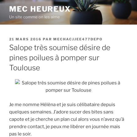
Aller
MEC HEUREUX
au
Un site comme on les aime
contenu
principal
PUBLIÉ
21 MARS 2016
PAR
MECHACJJEE477DEPO
LE
Salope très soumise désire de
pines poilues à pomper sur
Toulouse
Je me nomme Hélèna et je suis célibataire depuis
quelques semaines. J’adore sucer des bites sans
capote et je cherche un plan cul alors vous n’avez qu’à
prendre contact, je peux me libérer en journée mais
pas le soir.