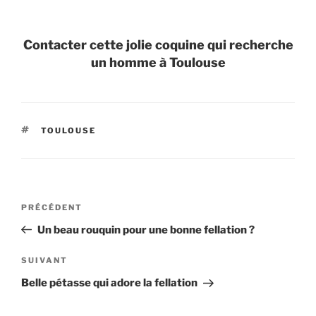
Contacter cette jolie coquine qui recherche
un homme à Toulouse
ÉTIQUETTES
TOULOUSE
Navigation
Article
PRÉCÉDENT
de
précédent
Un beau rouquin pour une bonne fellation ?
l’article
Article
SUIVANT
suivant
Belle pétasse qui adore la fellation