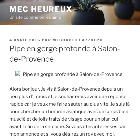
Aller
MEC HEUREUX
au
Un site comme on les aime
contenu
principal
PUBLIÉ
4 AVRIL 2016
PAR
MECHACJJEE477DEPO
LE
Pipe en gorge profonde à Salon-
de-Provence
Alors bonjour. Je vis à Salon-de-Provence depuis un
peu plus d’1 mois et je souhaiterais avoir une réponse
rapide car je veux me faire sauter au plus vite. Je suis là
pour chercher un homme asiatique avec un corps bien
musclé et de jolis traits de visage pour un plan cul
avant la fin de la semaine. Si vous êtes intéressés par
mon annonce et si vous désirez un rdv avec moi,