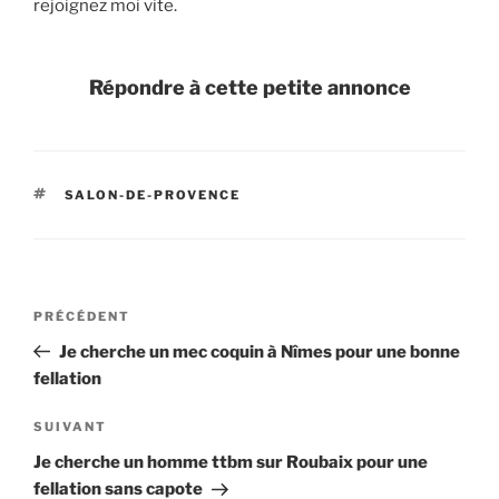
rejoignez moi vite.
Répondre à cette petite annonce
ÉTIQUETTES
SALON-DE-PROVENCE
Navigation
Article
PRÉCÉDENT
de
précédent
Je cherche un mec coquin à Nîmes pour une bonne
l’article
fellation
Article
SUIVANT
suivant
Je cherche un homme ttbm sur Roubaix pour une
fellation sans capote