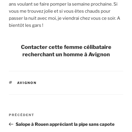
ans voulant se faire pomper la semaine prochaine. Si
vous me trouvez jolie et si vous êtes chauds pour
passer la nuit avec moi, je viendrai chez vous ce soir. A
bientôt les gars !
Contacter cette femme célibataire
recherchant un homme à Avignon
ÉTIQUETTES
AVIGNON
Navigation
Article
PRÉCÉDENT
de
précédent
Salope à Rouen appréciant la pipe sans capote
l’article