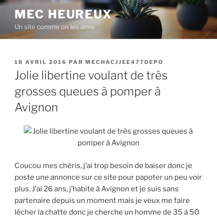
Aller
MEC HEUREUX
au
Un site comme on les aime
contenu
principal
PUBLIÉ
18 AVRIL 2016
PAR
MECHACJJEE477DEPO
LE
Jolie libertine voulant de très
grosses queues à pomper à
Avignon
Coucou mes chéris, j’ai trop besoin de baiser donc je
poste une annonce sur ce site pour papoter un peu voir
plus. J’ai 26 ans, j’habite à Avignon et je suis sans
partenaire depuis un moment mais je veux me faire
lécher la chatte donc je cherche un homme de 35 à 50