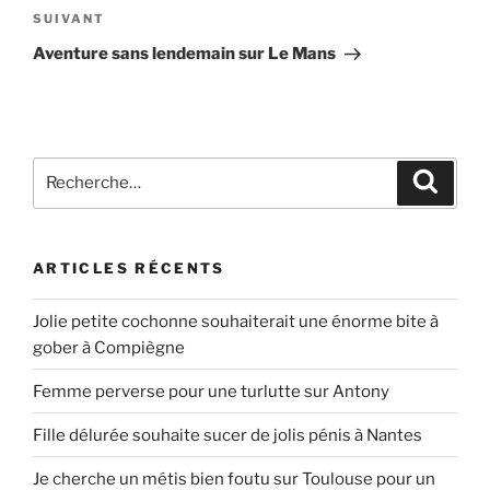
Article
SUIVANT
suivant
Aventure sans lendemain sur Le Mans
Recherche
Recher
pour
:
ARTICLES RÉCENTS
Jolie petite cochonne souhaiterait une énorme bite à
gober à Compiègne
Femme perverse pour une turlutte sur Antony
Fille délurée souhaite sucer de jolis pénis à Nantes
Je cherche un métis bien foutu sur Toulouse pour un