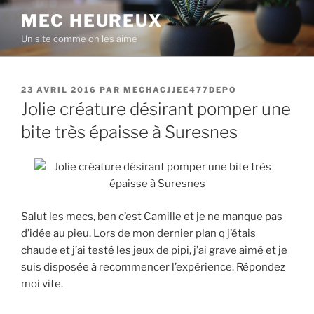
Aller
MEC HEUREUX
au
Un site comme on les aime
contenu
principal
PUBLIÉ
23 AVRIL 2016
PAR
MECHACJJEE477DEPO
LE
Jolie créature désirant pomper une
bite très épaisse à Suresnes
Salut les mecs, ben c’est Camille et je ne manque pas
d’idée au pieu. Lors de mon dernier plan q j’étais
chaude et j’ai testé les jeux de pipi, j’ai grave aimé et je
suis disposée à recommencer l’expérience. Répondez
moi vite.