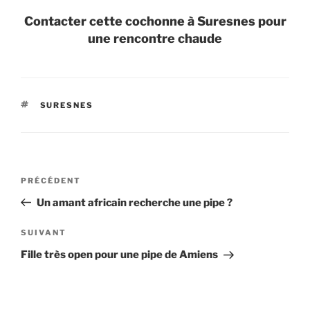
Contacter cette cochonne à Suresnes pour
une rencontre chaude
ÉTIQUETTES
SURESNES
Navigation
Article
PRÉCÉDENT
de
précédent
Un amant africain recherche une pipe ?
l’article
Article
SUIVANT
suivant
Fille très open pour une pipe de Amiens