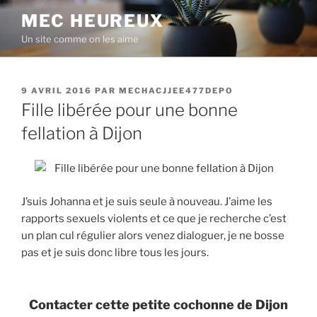
Aller
MEC HEUREUX
au
Un site comme on les aime
contenu
principal
PUBLIÉ
9 AVRIL 2016
PAR
MECHACJJEE477DEPO
LE
Fille libérée pour une bonne
fellation à Dijon
J’suis Johanna et je suis seule à nouveau. J’aime les
rapports sexuels violents et ce que je recherche c’est
un plan cul régulier alors venez dialoguer, je ne bosse
pas et je suis donc libre tous les jours.
Contacter cette petite cochonne de Dijon