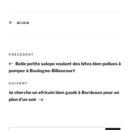
ÉTIQUETTES
DIJON
Navigation
Article
PRÉCÉDENT
de
précédent
Belle petite salope voulant des bites bien poilues à
l’article
pomper à Boulogne-Billancourt
Article
SUIVANT
suivant
Je cherche un africain bien gaulé à Bordeaux pour un
plan d’un soir