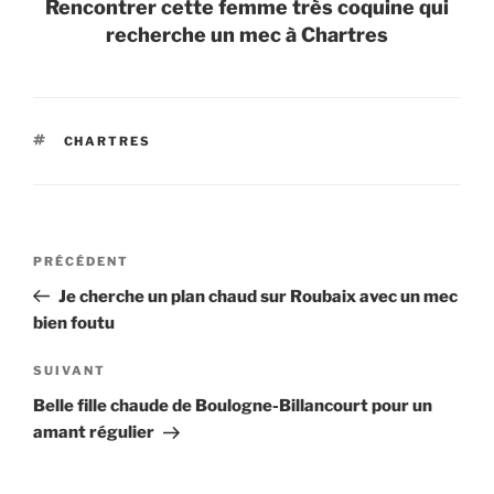
Rencontrer cette femme très coquine qui
recherche un mec à Chartres
ÉTIQUETTES
CHARTRES
Navigation
Article
PRÉCÉDENT
de
précédent
Je cherche un plan chaud sur Roubaix avec un mec
l’article
bien foutu
Article
SUIVANT
suivant
Belle fille chaude de Boulogne-Billancourt pour un
amant régulier