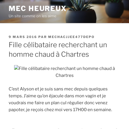
Aller
MEC HEUREUX
au
Un site comme on les aime
contenu
principal
PUBLIÉ
9 MARS 2016
PAR
MECHACJJEE477DEPO
LE
Fille célibataire recherchant un
homme chaud à Chartres
C’est Alyson et je suis sans mec depuis quelques
temps. J’aime qu’on éjacule dans mon vagin et je
voudrais me faire un plan cul régulier donc venez
papoter, je reçois chez moi vers 17H00 en semaine.