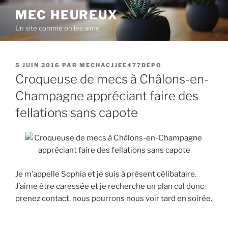
Aller
MEC HEUREUX
au
Un site comme on les aime
contenu
principal
PUBLIÉ
5 JUIN 2016
PAR
MECHACJJEE477DEPO
LE
Croqueuse de mecs à Châlons-en-
Champagne appréciant faire des
fellations sans capote
Je m’appelle Sophia et je suis à présent célibataire.
J’aime être caressée et je recherche un plan cul donc
prenez contact, nous pourrons nous voir tard en soirée.