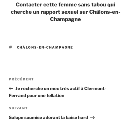
Contacter cette femme sans tabou qui
cherche un rapport sexuel sur Châlons-en-
Champagne
ÉTIQUETTES
CHÂLONS-EN-CHAMPAGNE
Navigation
Article
PRÉCÉDENT
de
précédent
Je recherche un mec très actif à Clermont-
l’article
Ferrand pour une fellation
Article
SUIVANT
suivant
Salope soumise adorant la baise hard